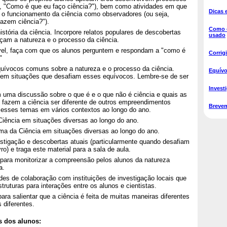
ja, "Como é que eu faço ciência?"), bem como atividades em que
Dicas 
 o funcionamento da ciência como observadores (ou seja,
azem ciência?").
Como o
stória da ciência. Incorpore relatos populares de descobertas
usado
alçam a natureza e o processo da ciência.
el, faça com que os alunos perguntem e respondam a "como é
Corrig
"
quívocos comuns sobre a natureza e o processo da ciência.
Equívo
 em situações que desafiam esses equívocos. Lembre-se de ser
Invest
uma discussão sobre o que é e o que não é ciência e quais as
e fazem a ciência ser diferente de outros empreendimentos
Breve
 esses temas em vários contextos ao longo do ano.
Ciência em situações diversas ao longo do ano.
ma da Ciência em situações diversas ao longo do ano.
vestigação e descobertas atuais (particularmente quando desafiam
vro) e traga este material para a sala de aula.
para monitorizar a compreensão pelos alunos da natureza
a.
des de colaboração com instituições de investigação locais que
ruturas para interações entre os alunos e cientistas.
ara salientar que a ciência é feita de muitas maneiras diferentes
 diferentes.
s dos alunos: