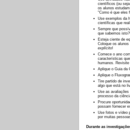
científicos (ou se
os alunos estudam
"Como é que eles f
Use exemplos da hi
científicas que re
Sempre que possív
que sabemos isto?
Esteja ciente de e
Coloque os alunos
explícito
!
Comece o ano com 
características qu
humanos. Revisite
Aplique o Guia da 
Aplique o Fluxogra
Tire partido de in
algo que está no li
Use as avaliações 
processo da ciênci
Procure oportunida
possam fornecer est
Use fotos e vídeo p
por muitas pessoas
Durante as investigaçõe