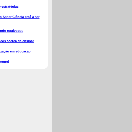
e estratégias
 Saber Ciência está a ser
indo equívocos
cos acerca de ensinar
igação em educação
mente!