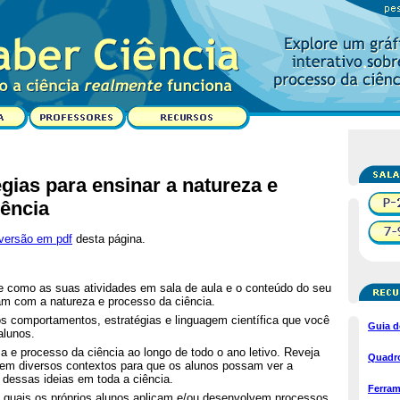
égias para ensinar a natureza e
iência
versão em pdf
desta página.
 como as suas atividades em sala de aula e o conteúdo do seu
am com a natureza e processo da ciência.
 comportamentos, estratégias e linguagem científica que você
Guia d
alunos.
za e processo da ciência ao longo de todo o ano letivo. Reveja
Quadro
em diversos contextos para que os alunos possam ver a
l dessas ideias em toda a ciência.
Ferram
 quais os próprios alunos aplicam e/ou desenvolvem processos