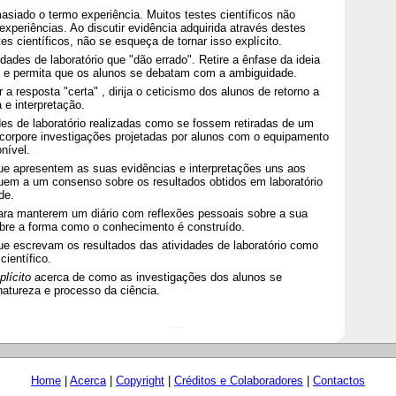
masiado o termo experiência. Muitos testes científicos não
xperiências. Ao discutir evidência adquirida através destes
tes científicos, não se esqueça de tornar isso explícito.
vidades de laboratório que "dão errado". Retire a ênfase da ideia
" e permita que os alunos se debatam com a ambiguidade.
a resposta "certa" , dirija o ceticismo dos alunos de retorno a
 e interpretação.
es de laboratório realizadas como se fossem retiradas de um
 incorpore investigações projetadas por alunos com o equipamento
onível.
ue apresentem as suas evidências e interpretações uns aos
uem a um consenso sobre os resultados obtidos em laboratório
de.
ara manterem um diário com reflexões pessoais sobre a sua
bre a forma como o conhecimento é construído.
e escrevam os resultados das atividades de laboratório como
científico.
plícito
acerca de como as investigações dos alunos se
atureza e processo da ciência.
Home
|
Acerca
|
Copyright
|
Créditos e Colaboradores
|
Contactos