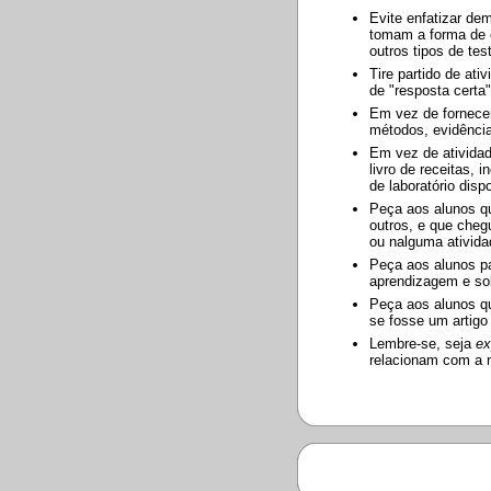
Evite enfatizar de
tomam a forma de e
outros tipos de tes
Tire partido de ati
de "resposta certa
Em vez de fornecer 
métodos, evidência
Em vez de atividad
livro de receitas,
de laboratório disp
Peça aos alunos q
outros, e que cheg
ou nalguma ativida
Peça aos alunos p
aprendizagem e so
Peça aos alunos qu
se fosse um artigo 
Lembre-se, seja
ex
relacionam com a n