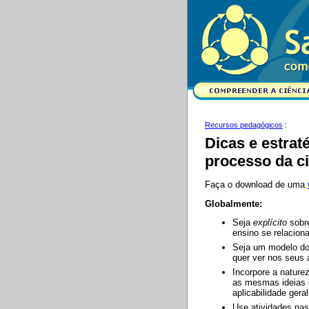
Recursos pedagógicos
:
Dicas e estrat
processo da c
Faça o download de uma
Globalmente:
Seja
explícito
sobre
ensino se relacion
Seja um modelo dos
quer ver nos seus 
Incorpore a nature
as mesmas ideias 
aplicabilidade gera
Use atividades nas