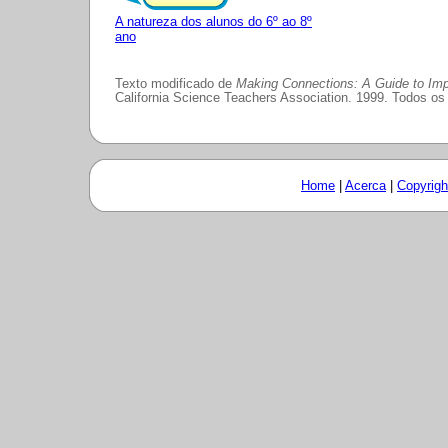
A natureza dos alunos do 6º ao 8º
ano
Texto modificado de
Making Connections: A Guide to Im
California Science Teachers Association. 1999. Todos os 
Home
|
Acerca
|
Copyrigh