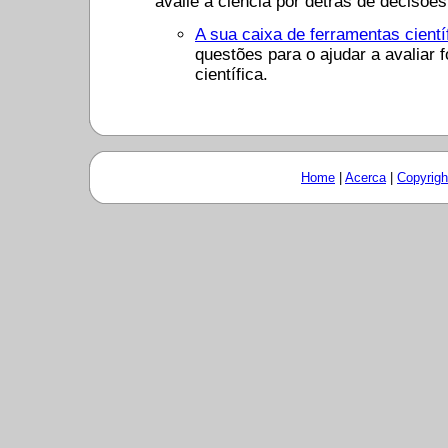
avalie a ciência por detrás de decisões 
A sua caixa de ferramentas cientí
questões para o ajudar a avaliar 
científica.
Home
|
Acerca
|
Copyrigh